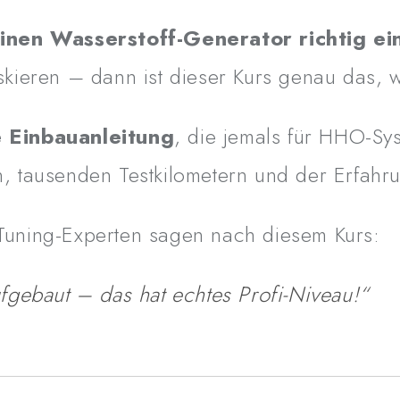
inen Wasserstoff-Generator richtig ei
skieren – dann ist dieser Kurs genau das,
💡
Was dich erwartet
e Einbauanleitung
, die jemals für HHO-Sys
✅
Komplettes Video-Tra
erklärt, kein Detail ausgelas
n, tausenden Testkilometern und der Erfahr
✅
Von der Vorbereitung
gesamten Ablauf
Tuning-Experten sagen nach diesem Kurs:
✅
Optimale Positionier
für saubere Montage
ufgebaut – das hat echtes Profi-Niveau!“
✅
Sichere elektrische 
Spannung, Sicherung, Masse
✅
PWM-Steuerung richt
arbeitet