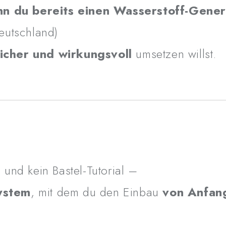
n du bereits einen Wasserstoff-Gener
eutschland)
🌍
Fazit
sicher und wirkungsvoll
umsetzen willst.
Dieser Kurs ist kein YouTube
sondern ein
komplettes P
Anfang bis Ende perfek
Er macht aus Erfahrung ech
Ergebnis, das begeistert.
👉
Jetzt sichern & sofor
weiter leiten:
 und kein Bastel-Tutorial –
www.sventronik.com/h
ystem
, mit dem du den Einbau
von Anfang