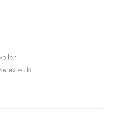
 die verstehen wollen,
warum
das System so
 auf das nächste Level bringen möchten
wollen
ie es wirkt
 vermeidest teure Fehler
t, statt dich durch widersprüchliche Infos zu
 – sicher, effizient und nachvollziehbar
lle Potenzial deines Generators ausschöpfst