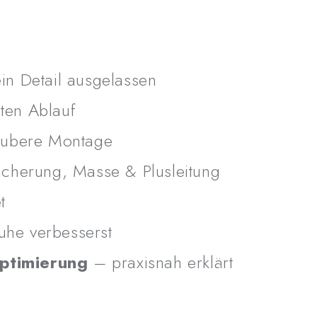
njustierung
– wie du Leistung, Verbrauch &
n zu Wasserstoff, Elektrolyse &
ein Detail ausgelassen
 praxisnah erklärt
ten Ablauf
saubere Montage
cherung, Masse & Plusleitung
t
eignet?
uhe verbesserst
ihr Fahrzeug mit Wasserstoff optimieren
ptimierung
– praxisnah erklärt
tner
, die fachgerechte Installationen