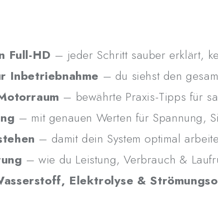
✅
Erste Testfahrt & Fei
Laufruhe verbesserst
✅
Bonus: Expertenwisse
n Full-HD
– jeder Schritt sauber erklärt, k
Strömungsoptimierung
–
ur Inbetriebnahme
– du siehst den gesam
 Motorraum
– bewährte Praxis-Tipps für 
ung
– mit genauen Werten für Spannung, Si
stehen
– damit dein System optimal arbeite
⚙️
Für wen ist der Kurs ge
rung
– wie du Leistung, Verbrauch & Laufr
🔹
Selbstschrauber
, die 
asserstoff, Elektrolyse & Strömungso
möchten
🔹
Werkstätten und Par
durchführen wollen