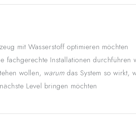
🔹
Technikbegeisterte
,
wirkt, wie es wirkt
🔹
Profis
, die ihre Arbeit
hrzeug mit Wasserstoff optimieren möchten
ie fachgerechte Installationen durchführen 
stehen wollen,
warum
das System so wirkt, w
🧰
Dein Nutzen
s nächste Level bringen möchten
💎 Du sparst Zeit, Geld und
💎 Du erhältst sofort Klarhei
kämpfen
💎 Du installierst mit System
💎 Du lernst, wie du das vo