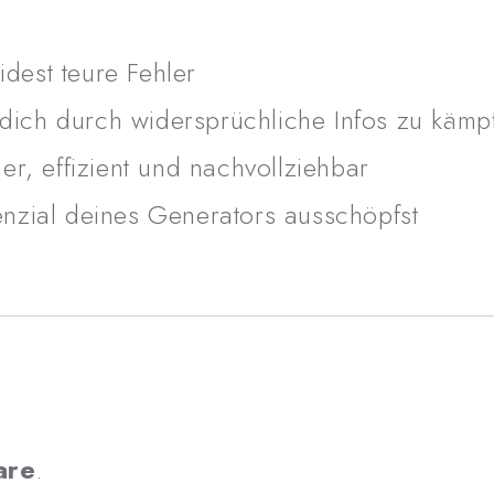
dest teure Fehler
tt dich durch widersprüchliche Infos zu kämp
⚠️
Wichtiger Hinweis
her, effizient und nachvollziehbar
Dieser Kurs enthält
keine 
tenzial deines Generators ausschöpfst
Er ist die perfekte Ergänzu
Generator besitzt
(z. B. aus Bulgarien, Polen
und den
Einbau professio
willst.
are
.