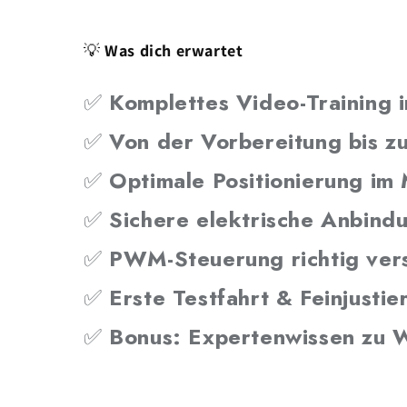
💡
Was dich erwartet
✅
Komplettes Video-Training i
✅
Von der Vorbereitung bis z
✅
Optimale Positionierung im
✅
Sichere elektrische Anbind
✅
PWM-Steuerung richtig ver
✅
Erste Testfahrt & Feinjustie
✅
Bonus: Expertenwissen zu W