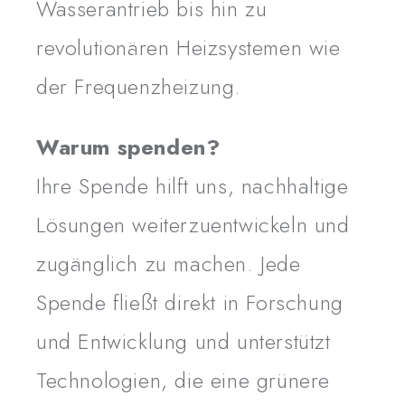
erfolgt ohne Gegenleistung.
Wasserantrieb bis hin zu
revolutionären Heizsystemen wie
Mit dieser Spende geben Sie nicht nur Unterstützung
für eine nachhaltige Zukunft, sondern fördern auch
der Frequenzheizung.
Technologien, die zur Lösung der Energiefragen
unserer Zeit beitragen.
Warum spenden?
Ihre Spende hilft uns, nachhaltige
Lösungen weiterzuentwickeln und
zugänglich zu machen. Jede
Spende fließt direkt in Forschung
und Entwicklung und unterstützt
Technologien, die eine grünere