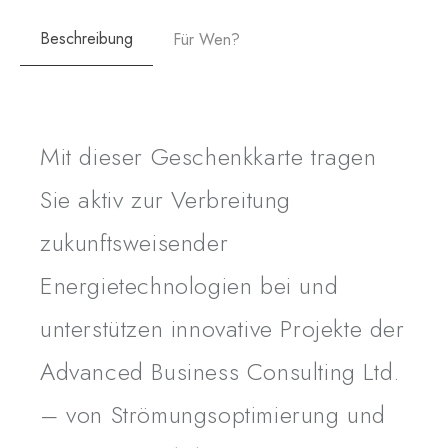
und unterstützt Technologien, die eine grünere
Beschreibung
Für Wen?
Zukunft ermöglichen.
Details zur Spende:
Mit dieser Geschenkkarte tragen
Flexible Spendenhöhe
: Wählen Sie aus
verschiedenen Beitragsstufen, passend zu Ihrem
Sie aktiv zur Verbreitung
Engagement.
zukunftsweisender
Förderbereich
: Strömungsoptimierung, Fahren und
Energietechnologien bei und
Heizen mit Wasser, Frequenzheizung und weitere
Innovationen im Energiebereich.
unterstützen innovative Projekte der
Hinweis
: Die Verwendung der Gelder liegt im
Advanced Business Consulting Ltd.
Verantwortungsbereich der Geschäftsführung von
– von Strömungsoptimierung und
Advanced Business Consulting Ltd.; die Spende